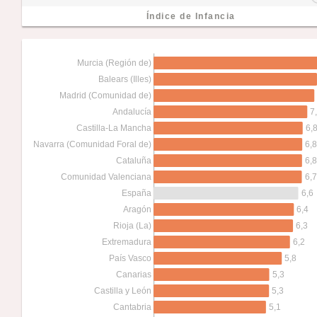
Índice de Infancia
Murcia (Región de)
Balears (Illes)
Madrid (Comunidad de)
7
Andalucía
6,
Castilla-La Mancha
6,8
Navarra (Comunidad Foral de)
6,8
Cataluña
6,7
Comunidad Valenciana
6,6
España
6,4
Aragón
6,3
Rioja (La)
6,2
Extremadura
5,8
País Vasco
5,3
Canarias
5,3
Castilla y León
5,1
Cantabria