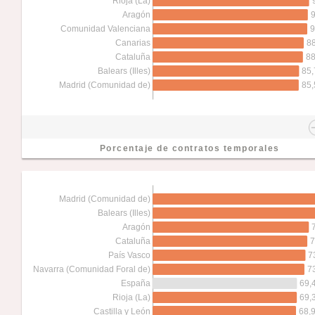
Rioja (La)
9
Aragón
9
Comunidad Valenciana
88
Canarias
88
Cataluña
85,
Balears (Illes)
85,
Madrid (Comunidad de)
Porcentaje de contratos temporales
Madrid (Comunidad de)
Balears (Illes)
Aragón
7
Cataluña
7
País Vasco
7
Navarra (Comunidad Foral de)
69,
España
69,
Rioja (La)
68,
Castilla y León