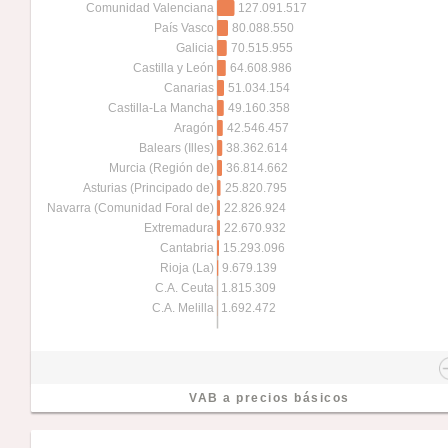
127.091.517
Comunidad Valenciana
80.088.550
País Vasco
70.515.955
Galicia
64.608.986
Castilla y León
51.034.154
Canarias
49.160.358
Castilla-La Mancha
42.546.457
Aragón
38.362.614
Balears (Illes)
36.814.662
Murcia (Región de)
25.820.795
Asturias (Principado de)
22.826.924
Navarra (Comunidad Foral de)
22.670.932
Extremadura
15.293.096
Cantabria
9.679.139
Rioja (La)
1.815.309
C.A. Ceuta
1.692.472
C.A. Melilla
VAB a precios básicos