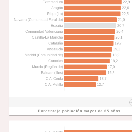
22,9
Extremadura
22,6
Aragón
22,5
Rioja (La)
21,0
Navarra (Comunidad Foral de)
20,7
España
20,4
Comunidad Valenciana
20,1
Castilla-La Mancha
19,7
Cataluña
19,1
Andalucía
18,9
Madrid (Comunidad de)
18,2
Canarias
17,0
Murcia (Región de)
16,8
Balears (Illes)
13,7
C.A. Ceuta
12,7
C.A. Melilla
Porcentaje población mayor de 65 años