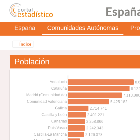
España
España
Comunidades Autónomas
Pro
Índice
Población
Andalucía
8.
Cataluña
8.12
Madrid (Comunidad de)
7.113.88
Comunidad Valenciana
5.425.182
Galicia
2.714.741
Castilla y León
2.401.221
Canarias
2.258.866
País Vasco
2.242.343
Castilla-La Mancha
2.126.378