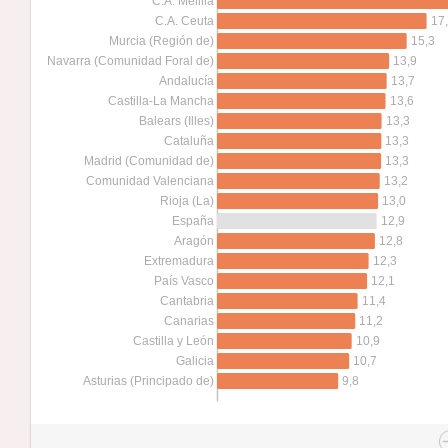
C.A. Melilla
17
C.A. Ceuta
15,3
Murcia (Región de)
13,9
Navarra (Comunidad Foral de)
13,7
Andalucía
13,6
Castilla-La Mancha
13,3
Balears (Illes)
13,3
Cataluña
13,3
Madrid (Comunidad de)
13,2
Comunidad Valenciana
13,0
Rioja (La)
12,9
España
12,8
Aragón
12,3
Extremadura
12,1
País Vasco
11,4
Cantabria
11,2
Canarias
10,9
Castilla y León
10,7
Galicia
9,8
Asturias (Principado de)