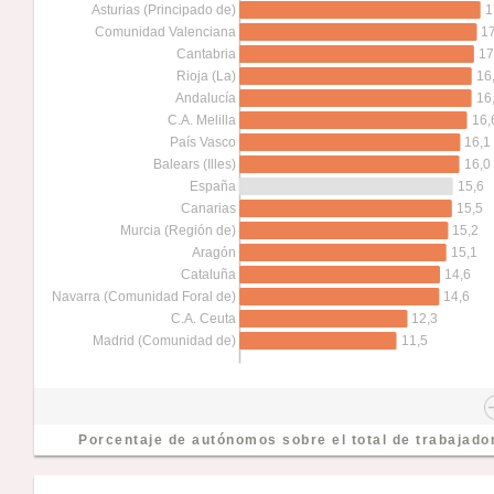
1
Asturias (Principado de)
17
Comunidad Valenciana
17
Cantabria
16
Rioja (La)
16
Andalucía
16,
C.A. Melilla
16,1
País Vasco
16,0
Balears (Illes)
15,6
España
15,5
Canarias
15,2
Murcia (Región de)
15,1
Aragón
14,6
Cataluña
14,6
Navarra (Comunidad Foral de)
12,3
C.A. Ceuta
11,5
Madrid (Comunidad de)
Porcentaje de autónomos sobre el total de trabajado