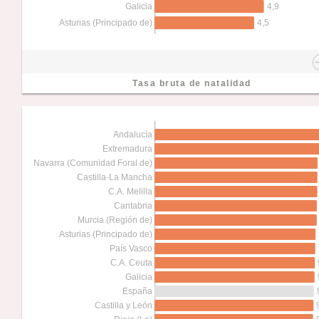
4,9
Galicia
4,5
Asturias (Principado de)
Tasa bruta de natalidad
Andalucía
Extremadura
Navarra (Comunidad Foral de)
Castilla-La Mancha
C.A. Melilla
Cantabria
Murcia (Región de)
Asturias (Principado de)
País Vasco
C.A. Ceuta
Galicia
España
Castilla y León