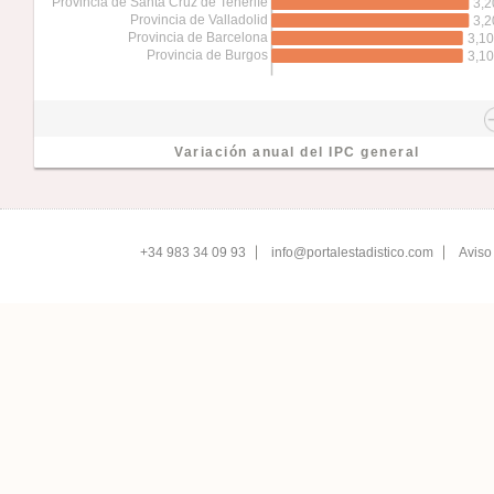
Provincia de Santa Cruz de Tenerife
3,2
Provincia de Valladolid
3,2
Provincia de Barcelona
3,10
Provincia de Burgos
3,10
Variación anual del IPC general
+34 983 34 09 93
info@portalestadistico.com
Aviso