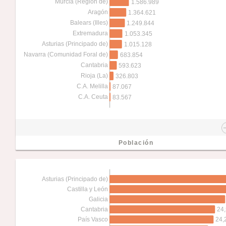
Murcia (Región de)
1.586.989
Aragón
1.364.621
Balears (Illes)
1.249.844
Extremadura
1.053.345
Asturias (Principado de)
1.015.128
Navarra (Comunidad Foral de)
683.854
Cantabria
593.623
Rioja (La)
326.803
C.A. Melilla
87.067
C.A. Ceuta
83.567
Población
Asturias (Principado de)
Castilla y León
Galicia
24,
Cantabria
24,
País Vasco