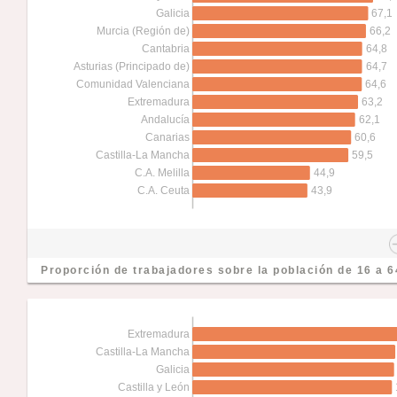
67,1
Galicia
66,2
Murcia (Región de)
64,8
Cantabria
64,7
Asturias (Principado de)
64,6
Comunidad Valenciana
63,2
Extremadura
62,1
Andalucía
60,6
Canarias
59,5
Castilla-La Mancha
44,9
C.A. Melilla
43,9
C.A. Ceuta
Proporción de trabajadores sobre la población de 16 a 
Extremadura
Castilla-La Mancha
Galicia
Castilla y León